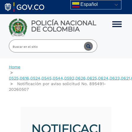
Skip to main content
Español
POLICÍA NACIONAL
Toggle m
DE COLOMBIA
Home
0525,0616,0524,0545,0544,0592,0626,0625,0624,0623,0621,
Notificación por aviso solicitud No. 895491-
20260507
NOTIFICACI