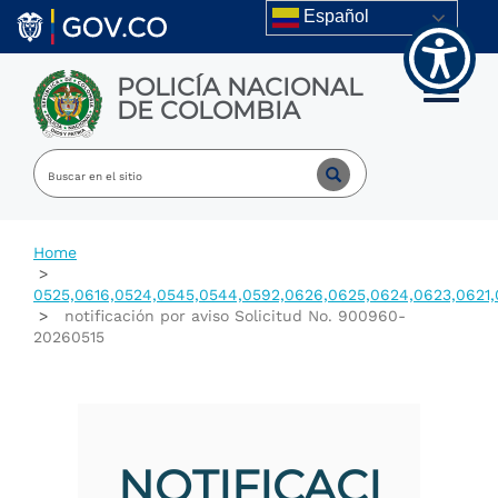
Welcome
Skip to main content
Español
to
All
in
POLICÍA NACIONAL
One
Toggle m
DE COLOMBIA
Accessibility
screen
reader.
To
start
the
All
Home
in
One
0525,0616,0524,0545,0544,0592,0626,0625,0624,0623,0621,
Accessibility
notificación por aviso Solicitud No. 900960-
screen
20260515
reader,
press
"Ctrl
+
/".
This
NOTIFICACI
shortcut
activates