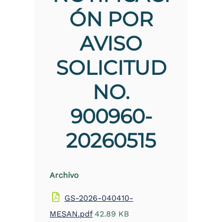
the
ÓN POR
screen
reader
AVISO
to
help
you
SOLICITUD
navigate
and
interact
NO.
with
the
900960-
content.
20260515
Archivo
GS-2026-040410-
MESAN.pdf
42.89 KB