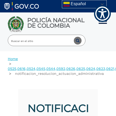
Welcome
Skip to main content
Español
to
All
in
POLICÍA NACIONAL
One
Toggle m
DE COLOMBIA
Accessibility
screen
reader.
To
start
the
All
Home
in
One
0525,0616,0524,0545,0544,0592,0626,0625,0624,0623,0621,
Accessibility
notificacion_resolucion_actuacion_administrativa
screen
reader,
press
"Ctrl
+
/".
NOTIFICACI
This
shortcut
activates