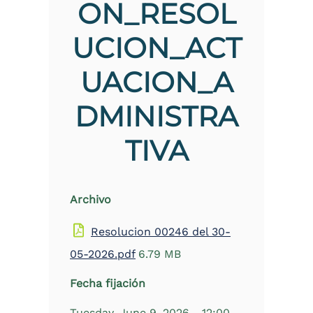
ON_RESOL
the
screen
UCION_ACT
reader
to
help
UACION_A
you
navigate
and
DMINISTRA
interact
with
TIVA
the
content.
Archivo
Resolucion 00246 del 30-
05-2026.pdf
6.79 MB
Fecha fijación
Tuesday, June 9, 2026 - 12:00
-