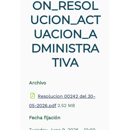
ON_RESOL
the
screen
UCION_ACT
reader
to
help
UACION_A
you
navigate
and
DMINISTRA
interact
with
TIVA
the
content.
Archivo
Resolucion 00242 del 30-
05-2026.pdf
2.52 MB
Fecha fijación
Tuesday, June 9, 2026 - 12:00
-