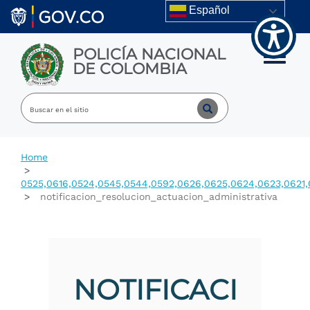
Welcome
Skip to main content
Español
to
All
in
POLICÍA NACIONAL
One
Toggle m
DE COLOMBIA
Accessibility
screen
reader.
To
start
the
All
Home
in
One
0525,0616,0524,0545,0544,0592,0626,0625,0624,0623,0621,
Accessibility
notificacion_resolucion_actuacion_administrativa
screen
reader,
press
"Ctrl
+
/".
NOTIFICACI
This
shortcut
activates