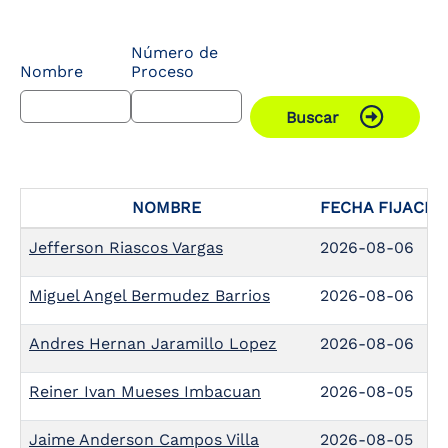
the
screen
Número de
reader
Nombre
Proceso
to
help
you
Buscar
navigate
and
interact
with
the
NOMBRE
FECHA FIJACIO
content.
Jefferson Riascos Vargas
2026-08-06
Miguel Angel Bermudez Barrios
2026-08-06
Andres Hernan Jaramillo Lopez
2026-08-06
Reiner Ivan Mueses Imbacuan
2026-08-05
Jaime Anderson Campos Villa
2026-08-05