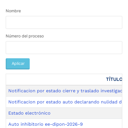
the
screen
Nombre
reader
to
help
you
Número del proceso
navigate
and
interact
with
the
Aplicar
content.
TÍTULO
Notificacion por estado cierre y traslado investigacio
Notificacion por estado auto declarando nulidad de 
Estado electrónico
Auto inhibitorio ee-dipon-2026-9