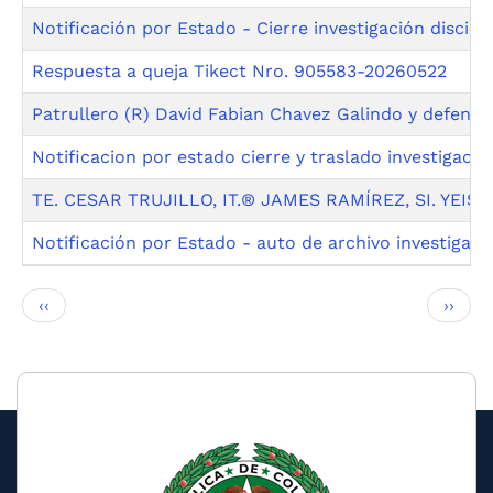
Notificación por Estado - Cierre investigación discipli
Respuesta a queja Tikect Nro. 905583-20260522
Patrullero (R) David Fabian Chavez Galindo y defensa 
Notificacion por estado cierre y traslado investigacion
TE. CESAR TRUJILLO, IT.® JAMES RAMÍREZ, SI. YEI
Notificación por Estado - auto de archivo investigac
Pagination
Previous
Next
‹‹
››
page
page