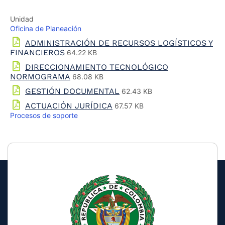
the
screen
Unidad
reader
Oficina de Planeación
to
ADMINISTRACIÓN DE RECURSOS LOGÍSTICOS Y
help
FINANCIEROS
64.22 KB
you
navigate
DIRECCIONAMIENTO TECNOLÓGICO
and
NORMOGRAMA
68.08 KB
interact
GESTIÓN DOCUMENTAL
62.43 KB
with
the
ACTUACIÓN JURÍDICA
67.57 KB
content.
Procesos de soporte