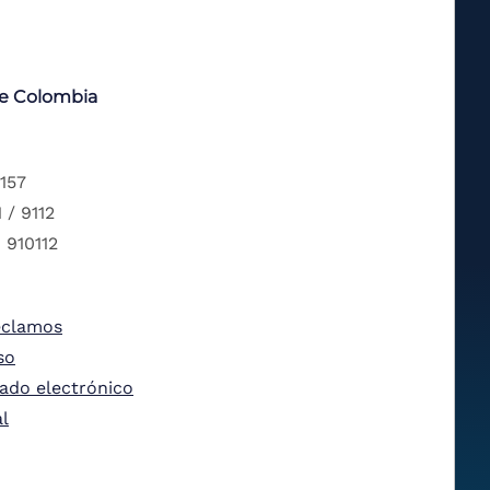
de Colombia
 157
 / 9112
 910112
eclamos
so
tado electrónico
al