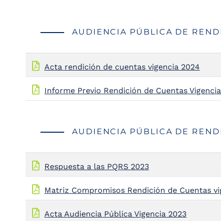
the
screen
reader
AUDIENCIA PÚBLICA DE REND
to
help
you
navigate
Acta rendición de cuentas vigencia 2024
and
interact
Informe Previo Rendición de Cuentas Vigenci
with
the
content.
AUDIENCIA PÚBLICA DE REND
Respuesta a las PQRS 2023
Matriz Compromisos Rendición de Cuentas vi
Acta Audiencia Pública Vigencia 2023