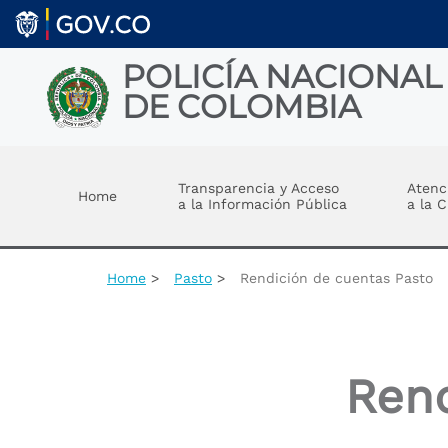
Welcome
Skip to main content
to
All
in
POLICÍA NACIONAL
One
DE COLOMBIA
Accessibility
screen
reader.
Toggle menu
To
start
Transparencia y Acceso
Atenc
Home
the
a la Información Pública
a la 
All
in
One
Accessibility
Home
Pasto
Rendición de cuentas Pasto
screen
reader,
press
"Ctrl
+
Rend
/".
This
shortcut
activates