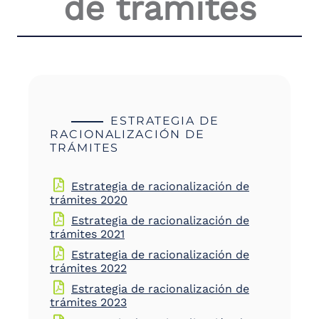
de trámites
the
screen
reader
to
help
you
navigate
and
interact
ESTRATEGIA DE
with
RACIONALIZACIÓN DE
the
TRÁMITES
content.
Estrategia de racionalización de
trámites 2020
Estrategia de racionalización de
trámites 2021
Estrategia de racionalización de
trámites 2022
Estrategia de racionalización de
trámites 2023