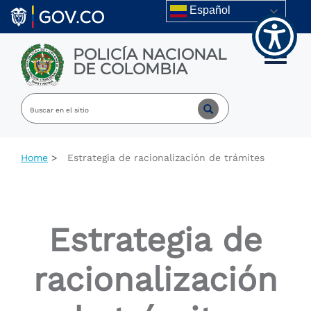
Welcome
Skip to main content
Español
to
All
in
POLICÍA NACIONAL
One
Toggle m
DE COLOMBIA
Accessibility
screen
reader.
To
start
the
All
Home
Estrategia de racionalización de trámites
in
One
Accessibility
screen
reader,
Estrategia de
press
"Ctrl
+
racionalización
/".
This
shortcut
activates