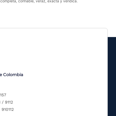
completa, confiable, veraz, exacta y verídica.
de Colombia
 157
 / 9112
 910112