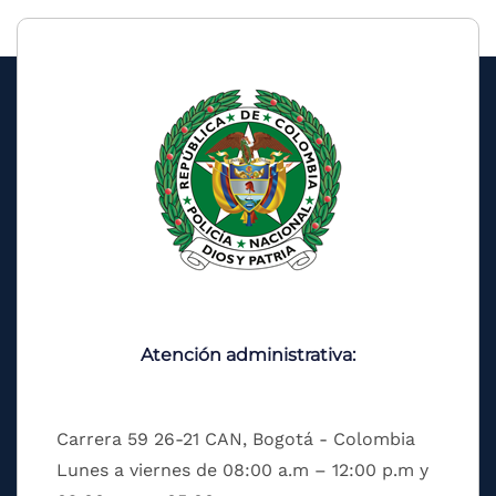
the
screen
reader
to
help
you
navigate
and
interact
with
the
content.
Atención administrativa:
Carrera 59 26-21 CAN, Bogotá - Colombia
Lunes a viernes de 08:00 a.m – 12:00 p.m y