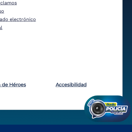
eclamos
so
tado electrónico
al
n de Héroes
Accesibilidad