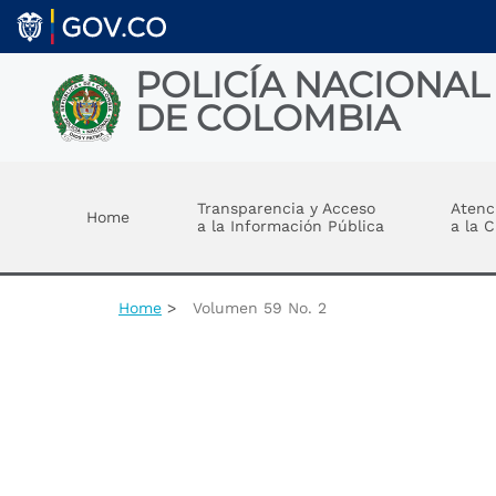
Welcome
Skip to main content
to
All
in
POLICÍA NACIONAL
One
DE COLOMBIA
Accessibility
screen
reader.
Toggle menu
To
start
Transparencia y Acceso
Atenc
Home
the
a la Información Pública
a la 
All
in
One
Accessibility
Home
Volumen 59 No. 2
screen
reader,
press
"Ctrl
+
/".
This
shortcut
activates