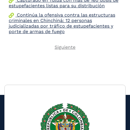
Capturado en Tuluá con más de 160 dosis de
estupefacientes listas para su distribución
Continúa la ofensiva contra las estructuras
criminales en Chinchiná: 12 personas
judicializadas por tráfico de estupefacientes y
porte de armas de fuego
Next
Siguiente
Pagination
page