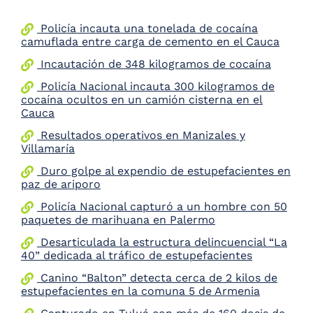
the
screen
Policía incauta una tonelada de cocaína
reader
camuflada entre carga de cemento en el Cauca
to
Incautación de 348 kilogramos de cocaína
help
you
Policía Nacional incauta 300 kilogramos de
navigate
cocaína ocultos en un camión cisterna en el
and
Cauca
interact
with
Resultados operativos en Manizales y
the
Villamaría
content.
Duro golpe al expendio de estupefacientes en
paz de ariporo
Policía Nacional capturó a un hombre con 50
paquetes de marihuana en Palermo
Desarticulada la estructura delincuencial “La
40” dedicada al tráfico de estupefacientes
Canino “Balton” detecta cerca de 2 kilos de
estupefacientes en la comuna 5 de Armenia