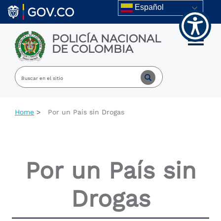
Welcome
Skip to main content
Español
to
All
in
POLICÍA NACIONAL
One
Toggle m
DE COLOMBIA
Accessibility
screen
reader.
To
start
the
All
Home
Por un País sin Drogas
in
One
Accessibility
screen
reader,
Por un País sin
press
"Ctrl
+
Drogas
/".
This
shortcut
activates