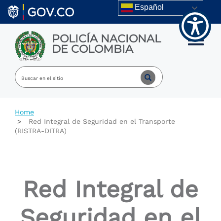
Welcome
Skip to main content
Español
to
All
in
POLICÍA NACIONAL
One
Toggle m
DE COLOMBIA
Accessibility
screen
reader.
To
start
the
All
Home
in
Red Integral de Seguridad en el Transporte
One
(RISTRA-DITRA)
Accessibility
screen
reader,
press
"Ctrl
Red Integral de
+
/".
This
Seguridad en el
shortcut
activates