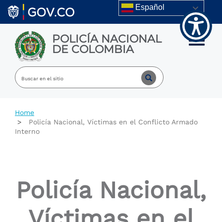
Welcome
Skip to main content
Español
to
All
in
POLICÍA NACIONAL
One
Toggle m
DE COLOMBIA
Accessibility
screen
reader.
To
start
the
All
Home
in
Policía Nacional, Víctimas en el Conflicto Armado
One
Interno
Accessibility
screen
reader,
press
"Ctrl
Policía Nacional,
+
/".
This
Víctimas en el
shortcut
activates