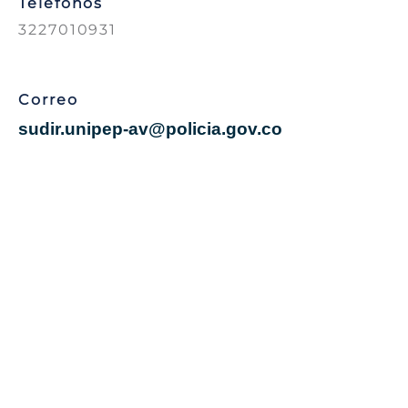
Teléfonos
3227010931
Correo
sudir.unipep-av@policia.gov.co