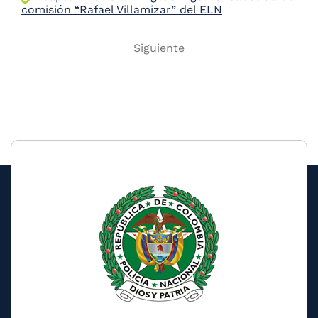
comisión “Rafael Villamizar” del ELN
Next
Siguiente
Pagination
page