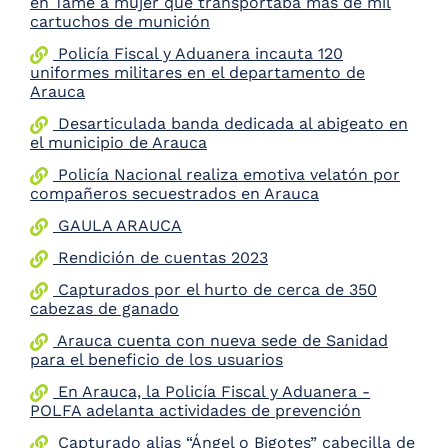
en Tame a mujer que transportaba más de mil
the
cartuchos de munición
screen
Policía Fiscal y Aduanera incauta 120
reader
uniformes militares en el departamento de
to
Arauca
help
you
Desarticulada banda dedicada al abigeato en
navigate
el municipio de Arauca
and
interact
Policía Nacional realiza emotiva velatón por
with
compañeros secuestrados en Arauca
the
GAULA ARAUCA
content.
Rendición de cuentas 2023
Capturados por el hurto de cerca de 350
cabezas de ganado
Arauca cuenta con nueva sede de Sanidad
para el beneficio de los usuarios
En Arauca, la Policía Fiscal y Aduanera -
POLFA adelanta actividades de prevención
Capturado alias “Ángel o Bigotes” cabecilla de