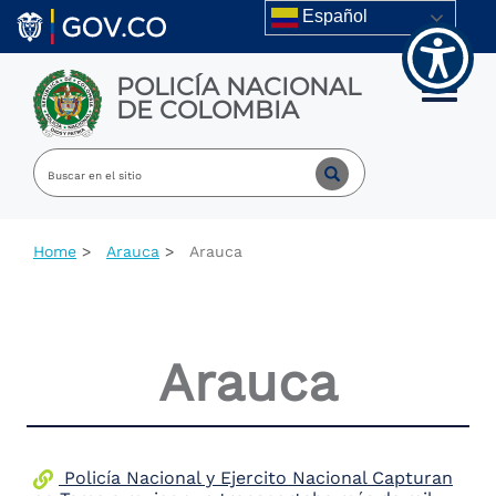
Welcome
Skip to main content
Español
to
All
in
POLICÍA NACIONAL
One
Toggle m
DE COLOMBIA
Accessibility
screen
reader.
To
start
the
All
Home
Arauca
Arauca
in
One
Accessibility
screen
reader,
Arauca
press
"Ctrl
+
/".
This
shortcut
Policía Nacional y Ejercito Nacional Capturan
activates