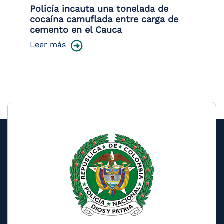
Policía incauta una tonelada de
Tr
cocaína camuflada entre carga de
pr
cemento en el Cauca
lo
Leer más
Le