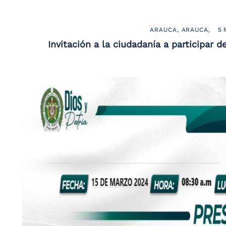
the
screen
reader
ARAUCA
ARAUCA
5 
to
Invitación a la ciudadanía a participar 
help
you
navigate
and
interact
with
the
content.