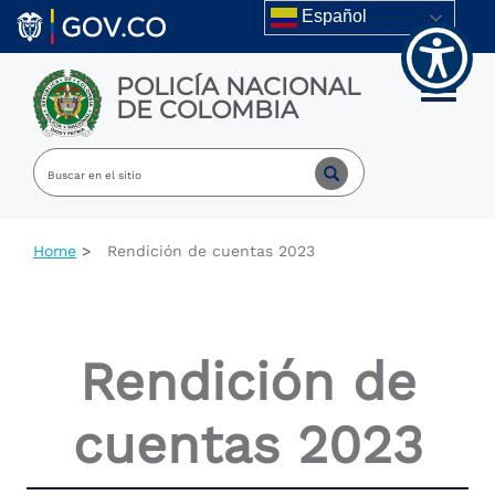
Welcome
Skip to main content
Español
to
All
in
POLICÍA NACIONAL
One
Toggle m
DE COLOMBIA
Accessibility
screen
reader.
To
start
the
All
Home
Rendición de cuentas 2023
in
One
Accessibility
screen
reader,
Rendición de
press
"Ctrl
+
cuentas 2023
/".
This
shortcut
activates