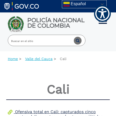
Welcome
Skip to main content
Español
to
All
in
POLICÍA NACIONAL
One
Toggle m
DE COLOMBIA
Accessibility
screen
reader.
To
start
the
All
Home
Valle del Cauca
Cali
in
One
Accessibility
screen
reader,
Cali
press
"Ctrl
+
/".
This
shortcut
Ofensiva total en Cali: capturados cinco
activates