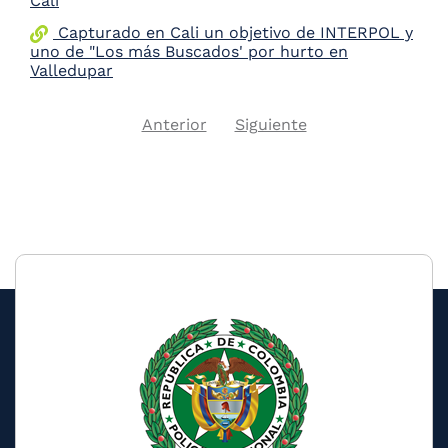
Cali
Capturado en Cali un objetivo de INTERPOL y
uno de "Los más Buscados' por hurto en
Valledupar
Previous
Next
Anterior
Siguiente
Pagination
page
page