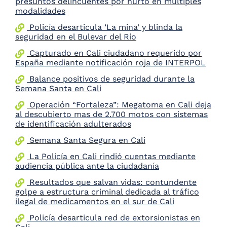
presuntos delincuentes por hurto en múltiples
the
modalidades
screen
Policía desarticula ‘La mina’ y blinda la
reader
seguridad en el Bulevar del Río
to
help
Capturado en Cali ciudadano requerido por
you
España mediante notificación roja de INTERPOL
navigate
and
Balance positivos de seguridad durante la
interact
Semana Santa en Cali
with
Operación “Fortaleza”: Megatoma en Cali deja
the
al descubierto mas de 2.700 motos con sistemas
content.
de identificación adulterados
Semana Santa Segura en Cali
La Policía en Cali rindió cuentas mediante
audiencia pública ante la ciudadanía
Resultados que salvan vidas: contundente
golpe a estructura criminal dedicada al tráfico
ilegal de medicamentos en el sur de Cali
Policía desarticula red de extorsionistas en