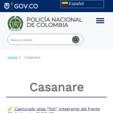
Skip to main content
Español
POLICÍA NACIONAL
Toggle m
DE COLOMBIA
Home
Casanare
Casanare
Capturado alias “Yoli”, integrante del frente