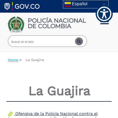
Welcome
Skip to main content
Español
to
All
in
POLICÍA NACIONAL
One
Toggle m
DE COLOMBIA
Accessibility
screen
reader.
To
start
the
All
Home
La Guajira
in
One
Accessibility
screen
reader,
La Guajira
press
"Ctrl
+
/".
This
shortcut
Ofensiva de la Policía Nacional contra el
activates