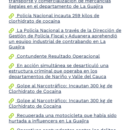
transporte y comercialización de mercancías
the
ilegales en el departamento de La Guajira
screen
Policía Nacional incauta 259 kilos de
reader
clorhidrato de cocaína
to
help
La Policía Nacional a través de la Dirección de
you
Gestión de Policía Fiscal y Aduanera aprehendió
navigate
un equipo industrial de contrabando en La
and
Guajira
interact
with
Contundente Resultado Operacional
the
En acción simultánea se desarticuló una
content.
estructura criminal que operaba en los
departamentos de Nariño y Valle del Cauca
Golpe al Narcotráfico: Incautan 300 kg de
Clorhidrato de Cocaína
Golpe al Narcotráfico: Incautan 300 kg de
Clorhidrato de Cocaína
Recuperada una motocicleta que había sido
hurtada a influencers en La Guajira