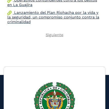
Operativos contundentes contra los delitos
en La Guajira
Lanzamiento del Plan Riohacha por la vida y
la seguridad, un compromiso conjunto contra la
criminalidad
Next
Siguiente
Pagination
page