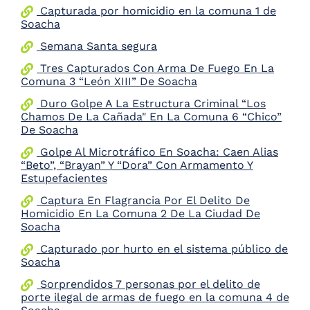
Capturada por homicidio en la comuna 1 de
the
Soacha
screen
reader
Semana Santa segura
to
help
Tres Capturados Con Arma De Fuego En La
you
Comuna 3 “León XIII” De Soacha
navigate
Duro Golpe A La Estructura Criminal “Los
and
Chamos De La Cañada" En La Comuna 6 “Chico”
interact
De Soacha
with
the
Golpe Al Microtráfico En Soacha: Caen Alias
content.
“Beto”, “Brayan” Y “Dora” Con Armamento Y
Estupefacientes
Captura En Flagrancia Por El Delito De
Homicidio En La Comuna 2 De La Ciudad De
Soacha
Capturado por hurto en el sistema público de
Soacha
Sorprendidos 7 personas por el delito de
porte ilegal de armas de fuego en la comuna 4 de