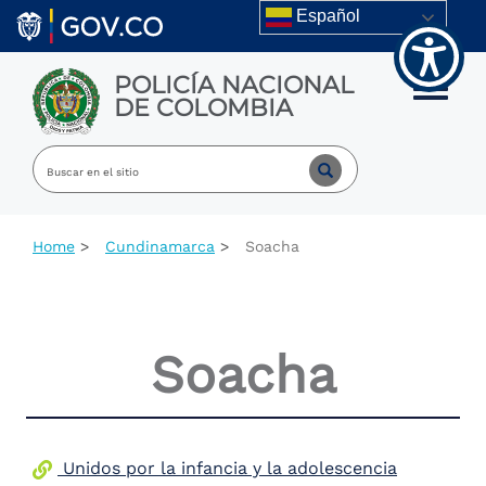
Welcome
Skip to main content
Español
to
All
in
POLICÍA NACIONAL
One
Toggle m
DE COLOMBIA
Accessibility
screen
reader.
To
start
the
All
Home
Cundinamarca
Soacha
in
One
Accessibility
screen
reader,
Soacha
press
"Ctrl
+
/".
This
shortcut
Unidos por la infancia y la adolescencia
activates