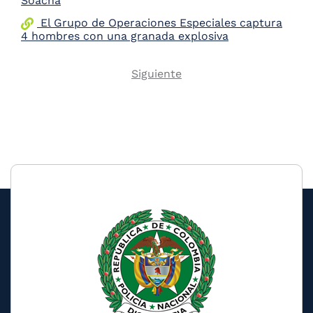
Soacha
El Grupo de Operaciones Especiales captura
4 hombres con una granada explosiva
Next
Siguiente
Pagination
page