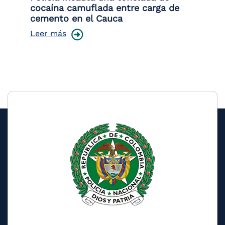
cocaína camuflada entre carga de
pr
cemento en el Cauca
lo
Leer más
Le