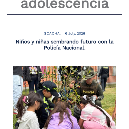
adolescencia
the
screen
reader
to
help
you
SOACHA
6 July, 2026
navigate
Niños y niñas sembrando futuro con la
and
Policía Nacional.
interact
with
the
content.