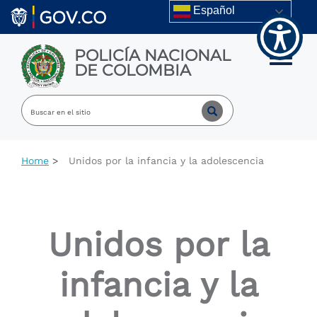
Welcome
Skip to main content
Español
to
All
in
POLICÍA NACIONAL
One
Toggle m
DE COLOMBIA
Accessibility
screen
reader.
To
start
the
All
Home
Unidos por la infancia y la adolescencia
in
One
Accessibility
screen
reader,
Unidos por la
press
"Ctrl
+
infancia y la
/".
This
shortcut
activates