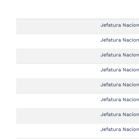
the
screen
reader
to
Jefatura Nacion
help
you
Jefatura Nacion
navigate
and
interact
Jefatura Nacion
with
the
Jefatura Nacion
content.
Jefatura Nacion
Jefatura Nacion
Jefatura Nacion
Jefatura Nacion