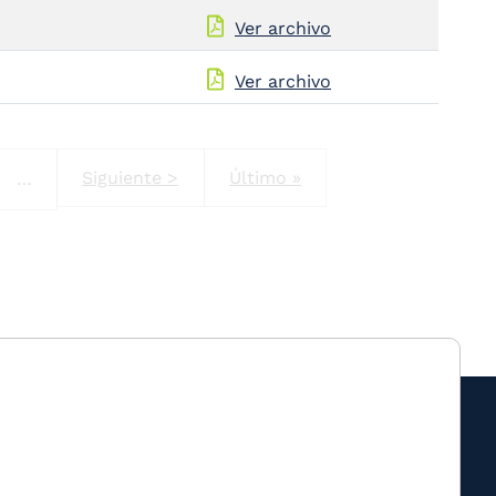
Ver archivo
Ver archivo
na
Next page
Last page
Siguiente >
Último »
…