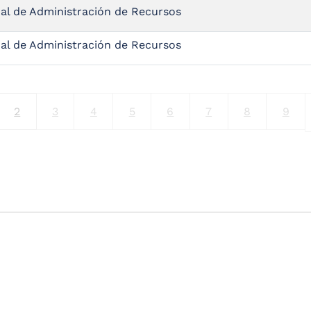
al de Administración de Recursos
al de Administración de Recursos
ina
Current page
Página
Página
Página
Página
Página
Página
Pági
2
3
4
5
6
7
8
9
Pagination