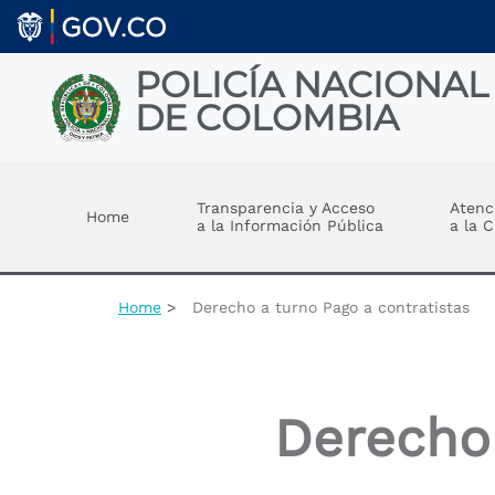
Welcome
Skip to main content
to
All
in
POLICÍA NACIONAL
One
DE COLOMBIA
Accessibility
screen
reader.
Toggle menu
To
start
Transparencia y Acceso
Atenc
Home
the
a la Información Pública
a la 
All
in
One
Accessibility
Home
Derecho a turno Pago a contratistas
screen
reader,
press
"Ctrl
+
Derecho 
/".
This
shortcut
activates