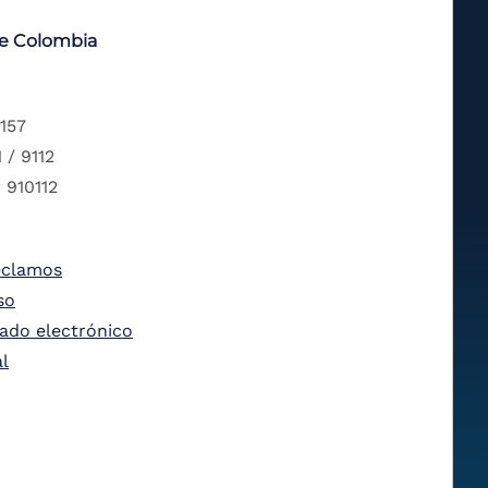
de Colombia
 157
 / 9112
 910112
eclamos
so
tado electrónico
al