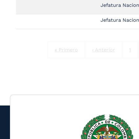
Jefatura Nacion
Jefatura Nacion
First page
Previous page
Pág
« Primero
‹ Anterior
1