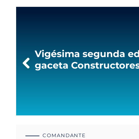
the
screen
reader
to
help
you
navigate
and
Vigésima segunda ed
interact
with
gaceta Constructores
the
content.
COMANDANTE