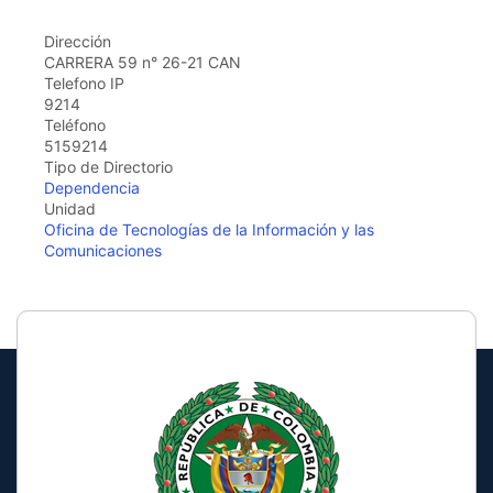
the
screen
Dirección
reader
CARRERA 59 n° 26-21 CAN
to
Telefono IP
help
9214
you
Teléfono
navigate
5159214
and
Tipo de Directorio
interact
Dependencia
with
Unidad
the
Oficina de Tecnologías de la Información y las
content.
Comunicaciones