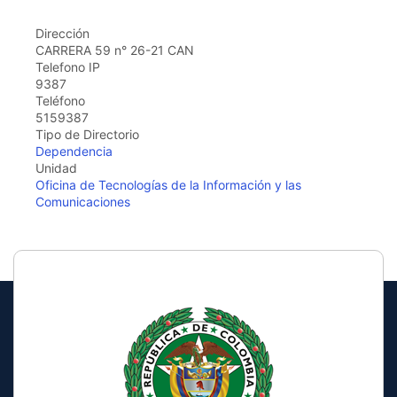
the
screen
Dirección
reader
CARRERA 59 n° 26-21 CAN
to
Telefono IP
help
9387
you
Teléfono
navigate
5159387
and
Tipo de Directorio
interact
Dependencia
with
Unidad
the
Oficina de Tecnologías de la Información y las
content.
Comunicaciones