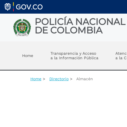
Welcome
Skip to main content
to
All
in
POLICÍA NACIONAL
One
DE COLOMBIA
Accessibility
screen
reader.
Toggle menu
To
start
Transparencia y Acceso
Atenc
Home
the
a la Información Pública
a la 
All
in
One
Accessibility
Home
Directorio
Almacén
screen
reader,
press
"Ctrl
+
/".
This
shortcut
activates