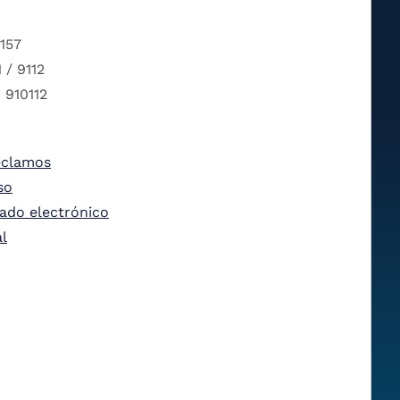
 157
 / 9112
 910112
eclamos
so
tado electrónico
al