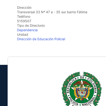
the
Dirección
screen
Transversal 33 Nº 47 a - 35 sur barrio Fátima
reader
Teléfono
to
5159507
help
Tipo de Directorio
you
Dependencia
navigate
Unidad
and
Dirección de Educación Policial
interact
with
the
content.