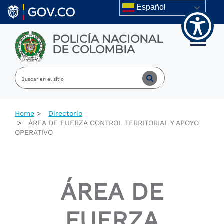
Welcome
Skip to main content
Español
to
All
in
POLICÍA NACIONAL
One
Toggle m
DE COLOMBIA
Accessibility
screen
reader.
To
start
the
All
Home
Directorio
in
ÁREA DE FUERZA CONTROL TERRITORIAL Y APOYO
One
OPERATIVO
Accessibility
screen
reader,
press
"Ctrl
ÁREA DE
+
/".
This
FUERZA
shortcut
activates