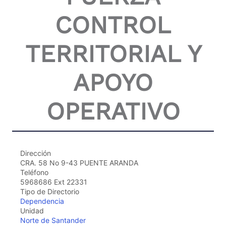
the
CONTROL
screen
reader
to
TERRITORIAL Y
help
you
navigate
APOYO
and
interact
with
OPERATIVO
the
content.
Dirección
CRA. 58 No 9-43 PUENTE ARANDA
Teléfono
5968686 Ext 22331
Tipo de Directorio
Dependencia
Unidad
Norte de Santander