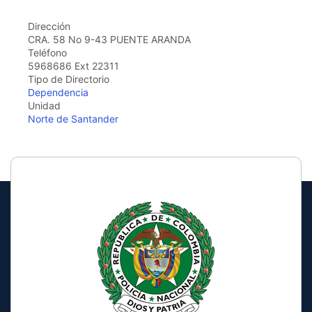
the
screen
Dirección
reader
CRA. 58 No 9-43 PUENTE ARANDA
to
Teléfono
help
5968686 Ext 22311
you
Tipo de Directorio
navigate
Dependencia
and
Unidad
interact
Norte de Santander
with
the
content.