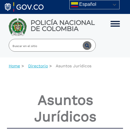
Skip to main content
Español
POLICÍA NACIONAL
Toggle m
DE COLOMBIA
Home
Directorio
Asuntos Jurídicos
Asuntos
Jurídicos