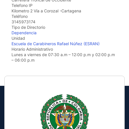
the
Telefono IP
screen
Kilometro 2 Vía a Corozal -Cartagena
reader
Teléfono
to
3145973174
help
Tipo de Directorio
you
Dependencia
navigate
Unidad
and
Escuela de Carabineros Rafael Núñez (ESRAN)
interact
Horario Administrativo
with
Lunes a viernes de 07:30 a.m – 12:00 p.m y 02:00 p.m
the
– 06:00 p.m
content.