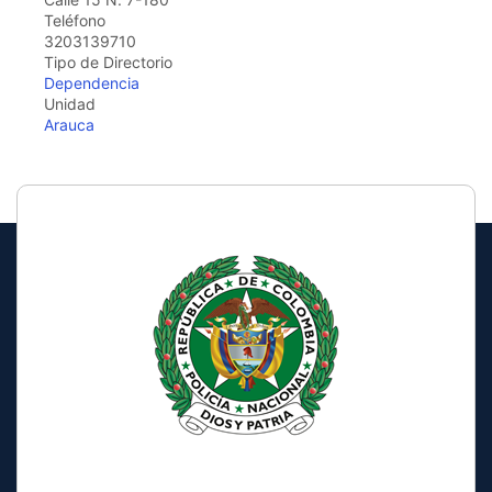
the
Teléfono
screen
3203139710
reader
Tipo de Directorio
to
Dependencia
help
Unidad
you
Arauca
navigate
and
interact
with
the
content.