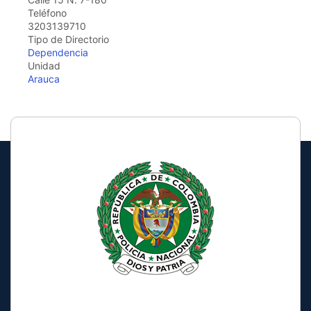
the
Teléfono
screen
3203139710
reader
Tipo de Directorio
to
Dependencia
help
Unidad
you
Arauca
navigate
and
interact
with
the
content.