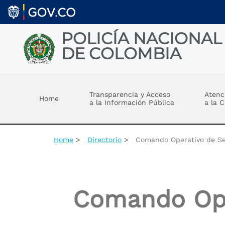
Skip to main content
POLICÍA NACIONAL
DE COLOMBIA
Toggle menu
Transparencia y Acceso
Atenc
Home
a la Información Pública
a la 
Home
Directorio
Comando Operativo de Se
Comando Ope