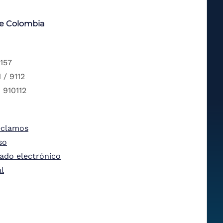
de Colombia
 157
 / 9112
 910112
eclamos
so
tado electrónico
al