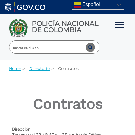
Skip to main content
Español
POLICÍA NACIONAL
Toggle m
DE COLOMBIA
Home
Directorio
Contratos
Contratos
Dirección
Transversal 33 Nº 47 a - 35 sur barrio Fátima