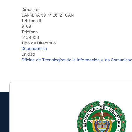
the
Dirección
screen
CARRERA 59 n° 26-21 CAN
reader
Telefono IP
to
9108
help
Teléfono
you
5159603
navigate
Tipo de Directorio
and
Dependencia
interact
Unidad
with
Oficina de Tecnologías de la Información y las Comunica
the
content.