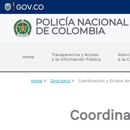
Welcome
Skip to main content
to
All
in
POLICÍA NACIONAL
One
DE COLOMBIA
Accessibility
screen
reader.
Toggle menu
To
start
Transparencia y Acceso
Atenc
Home
the
a la Información Pública
a la 
All
in
One
Accessibility
Home
Directorio
Coordinación y Enlace de
screen
reader,
press
"Ctrl
+
Coordina
/".
This
shortcut
activates