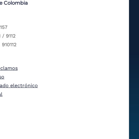
de Colombia
 157
 / 9112
 910112
eclamos
so
tado electrónico
al