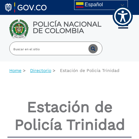
Welcome
Skip to main content
Español
to
All
in
POLICÍA NACIONAL
One
Toggle m
DE COLOMBIA
Accessibility
screen
reader.
To
start
the
All
Home
Directorio
Estación de Policía Trinidad
in
One
Accessibility
screen
reader,
Estación de
press
"Ctrl
+
Policía Trinidad
/".
This
shortcut
activates