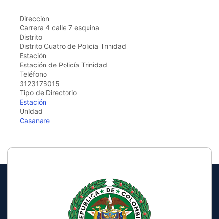
the
screen
Dirección
reader
Carrera 4 calle 7 esquina
to
Distrito
help
Distrito Cuatro de Policía Trinidad
you
Estación
navigate
Estación de Policía Trinidad
and
Teléfono
interact
3123176015
with
Tipo de Directorio
the
Estación
content.
Unidad
Casanare