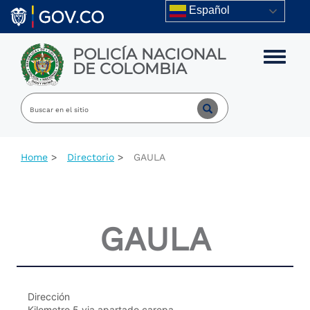
Skip to main content
Español
POLICÍA NACIONAL
Toggle m
DE COLOMBIA
Home
Directorio
GAULA
GAULA
Dirección
Kilometro 5 via apartado carepa