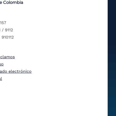
de Colombia
 157
 / 9112
 910112
eclamos
so
tado electrónico
al