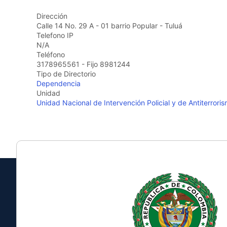
the
Dirección
screen
Calle 14 No. 29 A - 01 barrio Popular - Tuluá
reader
Telefono IP
to
N/A
help
Teléfono
you
3178965561 - Fijo 8981244
navigate
Tipo de Directorio
and
Dependencia
interact
Unidad
with
Unidad Nacional de Intervención Policial y de Antiterroris
the
content.