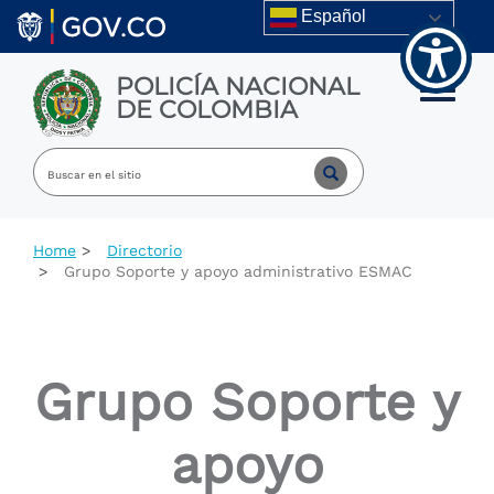
Welcome
Skip to main content
Español
to
All
in
POLICÍA NACIONAL
One
Toggle m
DE COLOMBIA
Accessibility
screen
reader.
To
start
the
All
Home
Directorio
in
Grupo Soporte y apoyo administrativo ESMAC
One
Accessibility
screen
reader,
press
Grupo Soporte y
"Ctrl
+
/".
apoyo
This
shortcut
activates