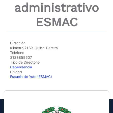
administrativo
the
screen
reader
ESMAC
to
help
you
navigate
and
interact
Dirección
with
Kilmetro 21 Va Quibd-Pereira
the
Teléfono
content.
3138859607
Tipo de Directorio
Dependencia
Unidad
Escuela de Yuto (ESMAC)