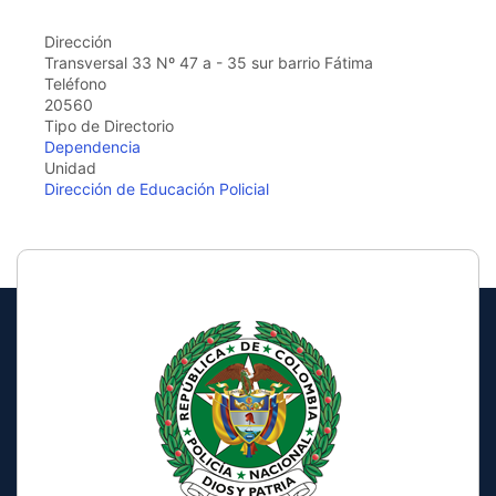
the
screen
Dirección
reader
Transversal 33 Nº 47 a - 35 sur barrio Fátima
to
Teléfono
help
20560
you
Tipo de Directorio
navigate
Dependencia
and
Unidad
interact
Dirección de Educación Policial
with
the
content.