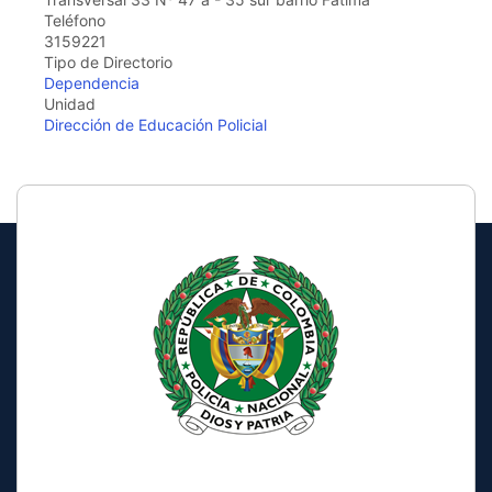
the
Teléfono
screen
3159221
reader
Tipo de Directorio
to
Dependencia
help
Unidad
you
Dirección de Educación Policial
navigate
and
interact
with
the
content.