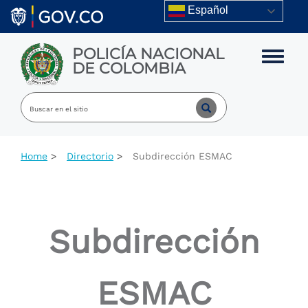
Skip to main content
Español
POLICÍA NACIONAL
Toggle m
DE COLOMBIA
Home
Directorio
Subdirección ESMAC
Subdirección
ESMAC