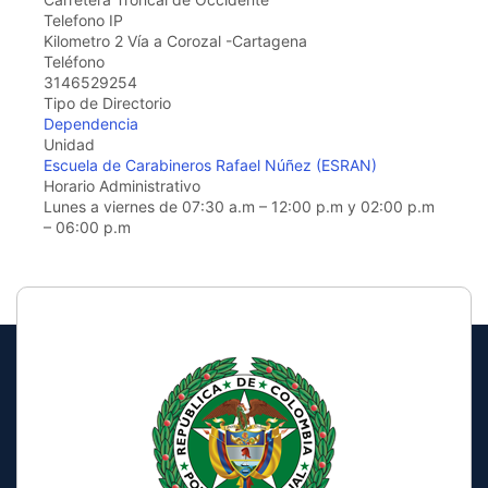
the
Telefono IP
screen
Kilometro 2 Vía a Corozal -Cartagena
reader
Teléfono
to
3146529254
help
Tipo de Directorio
you
Dependencia
navigate
Unidad
and
Escuela de Carabineros Rafael Núñez (ESRAN)
interact
Horario Administrativo
with
Lunes a viernes de 07:30 a.m – 12:00 p.m y 02:00 p.m
the
– 06:00 p.m
content.