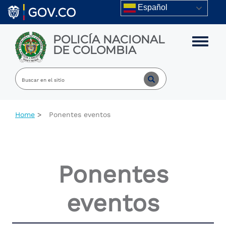
Skip to main content
Español
POLICÍA NACIONAL
Toggle m
DE COLOMBIA
Home
Ponentes eventos
Ponentes
eventos