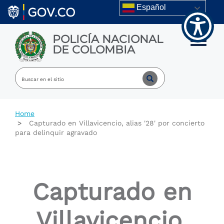
Welcome
Skip to main content
Español
to
All
in
POLICÍA NACIONAL
One
Toggle m
DE COLOMBIA
Accessibility
screen
reader.
To
start
the
All
Home
in
Capturado en Villavicencio, alias '28' por concierto
One
para delinquir agravado
Accessibility
screen
reader,
press
"Ctrl
Capturado en
+
/".
This
Villavicencio,
shortcut
activates