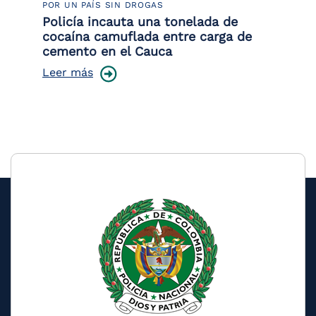
POR UN PAÍS SIN DROGAS
LU
Policía incauta una tonelada de
Tr
cocaína camuflada entre carga de
pr
cemento en el Cauca
lo
Leer más
Le