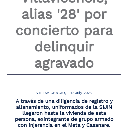
the
alias '28' por
screen
reader
to
concierto para
help
you
navigate
delinquir
and
interact
with
agravado
the
content.
VILLAVICENCIO
17 July, 2025
A través de una diligencia de registro y
allanamiento, uniformados de la SIJIN
llegaron hasta la vivienda de esta
persona, exintegrante de grupo armado
con injerencia en el Meta y Casanare.