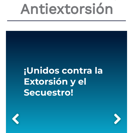
Antiextorsión
the
screen
reader
to
help
you
navigate
and
interact
with
the
content.
¡Unidos contra la
Extorsión y el
Secuestro!