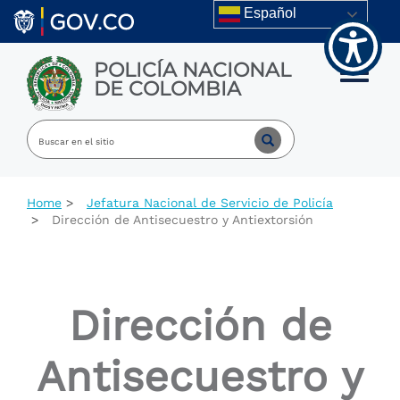
Welcome
Skip to main content
Español
to
All
in
POLICÍA NACIONAL
One
Toggle m
DE COLOMBIA
Accessibility
screen
reader.
To
start
the
All
Home
Jefatura Nacional de Servicio de Policía
in
Dirección de Antisecuestro y Antiextorsión
One
Accessibility
screen
reader,
press
Dirección de
"Ctrl
+
/".
Antisecuestro y
This
shortcut
activates