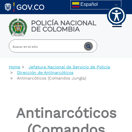
Welcome
Skip to main content
Español
to
All
in
POLICÍA NACIONAL
One
Toggle m
DE COLOMBIA
Accessibility
screen
reader.
To
start
the
All
Home
Jefatura Nacional de Servicio de Policía
in
Dirección de Antinarcóticos
One
Antinarcóticos (Comandos Jungla)
Accessibility
screen
reader,
press
"Ctrl
Antinarcóticos
+
/".
This
(Comandos
shortcut
activates