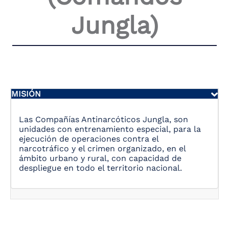
the
Jungla)
screen
reader
to
help
you
navigate
and
interact
MISIÓN
with
the
content.
Las Compañías Antinarcóticos Jungla, son
unidades con entrenamiento especial, para la
ejecución de operaciones contra el
narcotráfico y el crimen organizado, en el
ámbito urbano y rural, con capacidad de
despliegue en todo el territorio nacional.