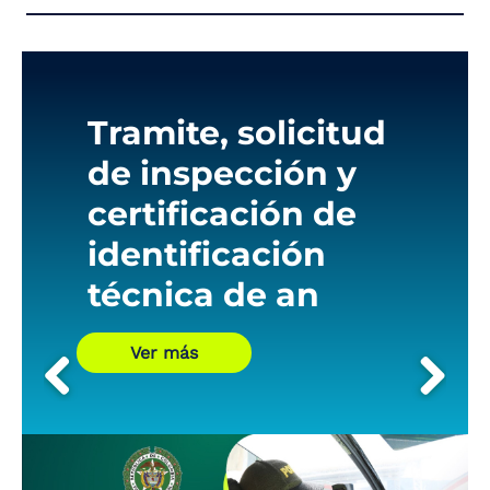
the
screen
reader
to
help
you
Tramite, solicitud
navigate
de inspección y
and
interact
certificación de
with
the
identificación
content.
técnica de an
Ver más