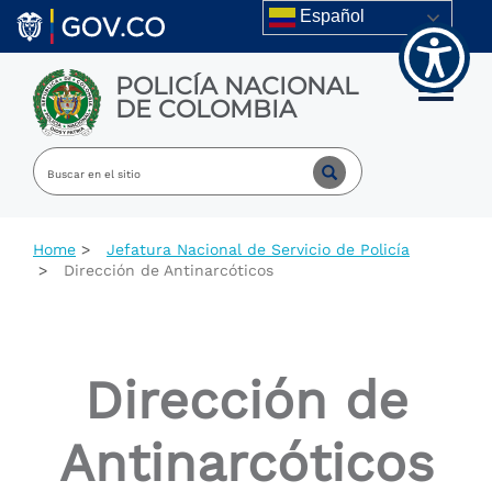
Welcome
Skip to main content
Español
to
All
in
POLICÍA NACIONAL
One
Toggle m
DE COLOMBIA
Accessibility
screen
reader.
To
start
the
All
Home
Jefatura Nacional de Servicio de Policía
in
Dirección de Antinarcóticos
One
Accessibility
screen
reader,
press
Dirección de
"Ctrl
+
/".
Antinarcóticos
This
shortcut
activates