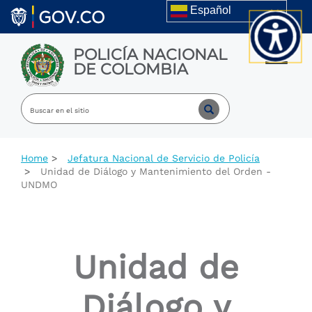
Welcome
Skip to main content
Español
to
All
in
POLICÍA NACIONAL
One
Toggle m
DE COLOMBIA
Accessibility
screen
reader.
To
start
the
All
Home
Jefatura Nacional de Servicio de Policía
in
Unidad de Diálogo y Mantenimiento del Orden -
One
UNDMO
Accessibility
screen
reader,
press
"Ctrl
Unidad de
+
/".
This
Diálogo y
shortcut
activates